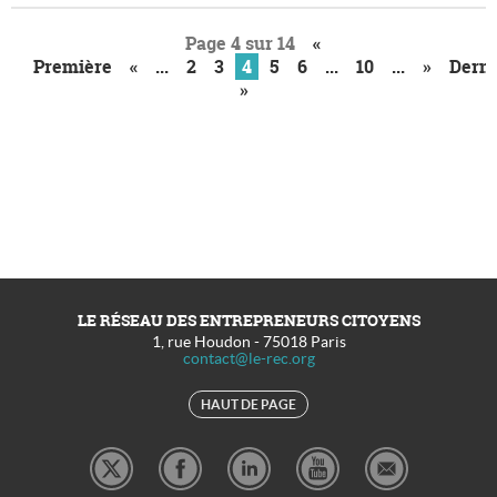
Page 4 sur 14
«
Première
«
...
2
3
4
5
6
...
10
...
»
Derni
»
LE RÉSEAU DES ENTREPRENEURS CITOYENS
1, rue Houdon
-
75018
Paris
contact@le-rec.org
HAUT DE PAGE