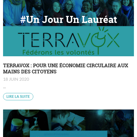
#Un Jour Un Lauréat
TERRAVOX : POUR UNE ÉCONOMIE CIRCULAIRE AUX
MAINS DES CITOYENS
REC Développement
18 JUIN 2020
REC Accélération
...
REC Sensibilisation
LIRE LA SUITE
REC Mentorat