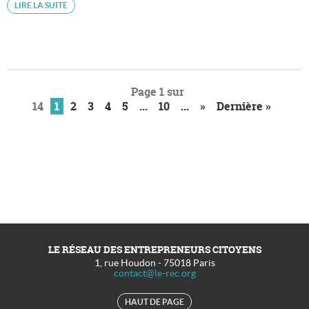
LIRE LA SUITE
Page 1 sur
14
1
2
3
4
5
...
10
...
»
Dernière »
LE RÉSEAU DES ENTREPRENEURS CITOYENS
1, rue Houdon
-
75018
Paris
contact@le-rec.org
HAUT DE PAGE